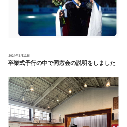
投
2024年3月11日
稿
卒業式予行の中で同窓会の説明をしました
日: