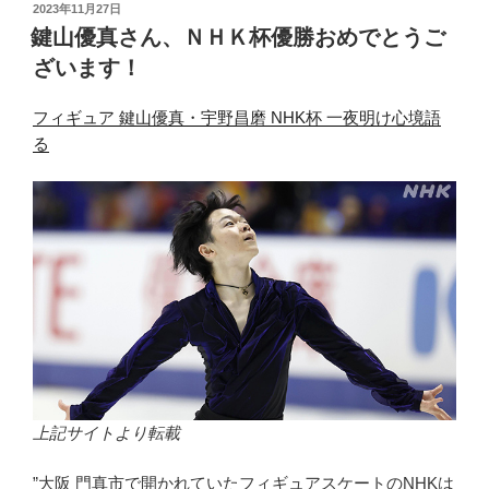
投
2023年11月27日
稿
鍵山優真さん、ＮＨＫ杯優勝おめでとうご
日:
ざいます！
フィギュア 鍵山優真・宇野昌磨 NHK杯 一夜明け心境語
る
上記サイトより転載
”大阪 門真市で開かれていたフィギュアスケートのNHKは