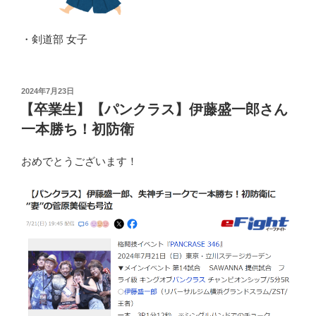
・剣道部 女子
投
2024年7月23日
稿
【卒業生】【パンクラス】伊藤盛一郎さん
日:
一本勝ち！初防衛
おめでとうございます！