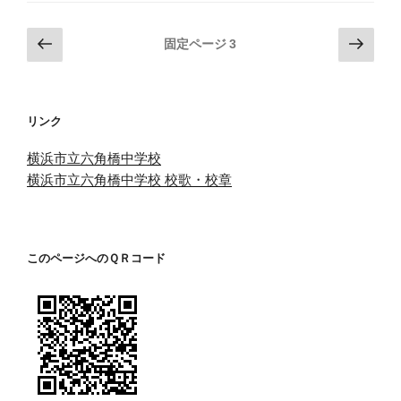
投
前
次
固定ページ
3
の
の
稿
ペ
ペ
の
ー
ー
ペ
リンク
ジ
ジ
ー
横浜市立六角橋中学校
ジ
横浜市立六角橋中学校 校歌・校章
送
り
このページへのＱＲコード