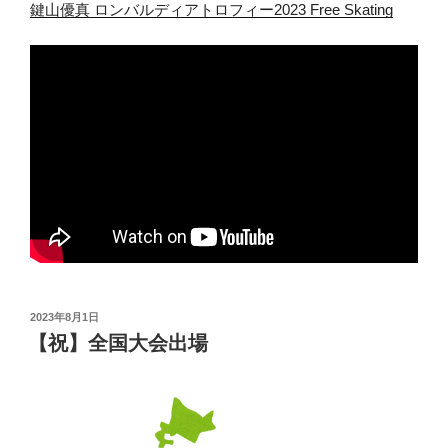
鍵山優真 ロンバルディアトロフィー2023 Free Skating
投
2023年8月1日
稿
【祝】全国大会出場
日: