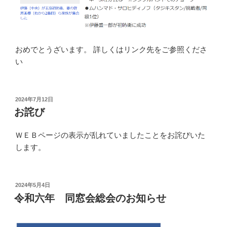
おめでとうざいます。 詳しくはリンク先をご参照くださ
い
投
2024年7月12日
稿
お詫び
日:
ＷＥＢページの表示が乱れていましたことをお詫びいた
します。
投
2024年5月4日
稿
令和六年 同窓会総会のお知らせ
日: