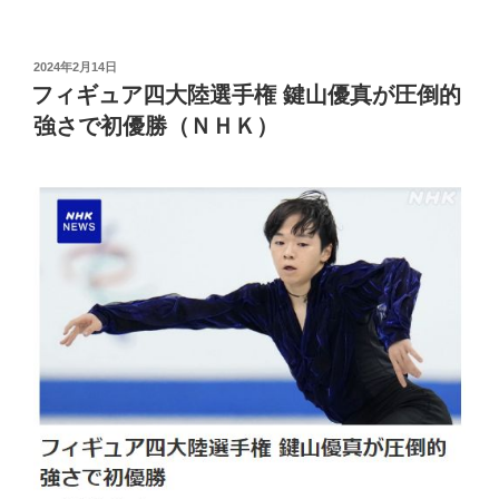
投
2024年2月14日
稿
フィギュア四大陸選手権 鍵山優真が圧倒的
日:
強さで初優勝（ＮＨＫ）