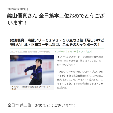
投
2023年12月24日
稿
鍵山優真さん 全日第本二位おめでとうござ
日:
います！
全日本 第二位 おめでとうございます！