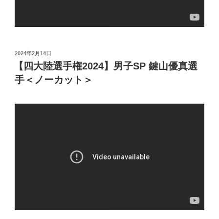
投
2024年2月14日
稿
【四大陸選手権2024】男子SP 鍵山優真選
日:
手＜ノーカット＞