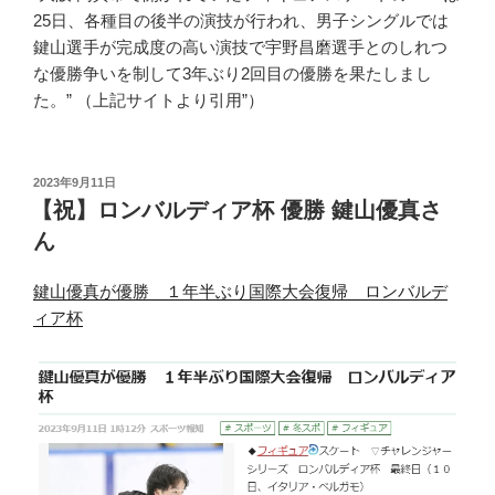
25日、各種目の後半の演技が行われ、男子シングルでは
鍵山選手が完成度の高い演技で宇野昌磨選手とのしれつ
な優勝争いを制して3年ぶり2回目の優勝を果たしまし
た。” （上記サイトより引用”）
投
2023年9月11日
稿
【祝】ロンバルディア杯 優勝 鍵山優真さ
日:
ん
鍵山優真が優勝 １年半ぶり国際大会復帰 ロンバルデ
ィア杯