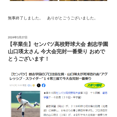
無事終了しました。 ありがとごうございました。
投
2024年3月27日
稿
【卒業生】センバツ高校野球大会 創志学園
日:
山口瑛太さん 今大会完封一番乗り おめで
とうございます！