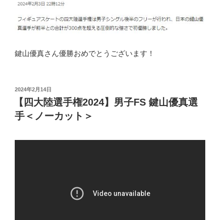
鍵山優真さん優勝おめでとうございます！
投
2024年2月14日
稿
【四大陸選手権2024】男子FS 鍵山優真選
日:
手＜ノーカット＞