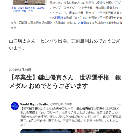
山口瑛太さん センバツ出場、完封勝利おめでとうござ
います。
投
2024年3月24日
稿
【卒業生】鍵山優真さん 世界選手権 銀
日:
メダル おめでとうございます