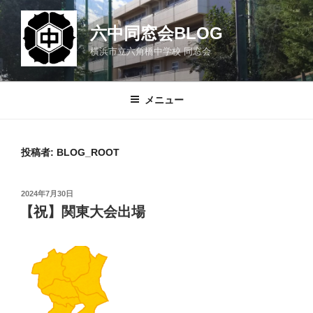
コ
ン
六中同窓会BLOG
テ
横浜市立六角橋中学校 同窓会
ン
ツ
へ
メニュー
ス
キ
ッ
投稿者:
BLOG_ROOT
プ
投
2024年7月30日
稿
【祝】関東大会出場
日: