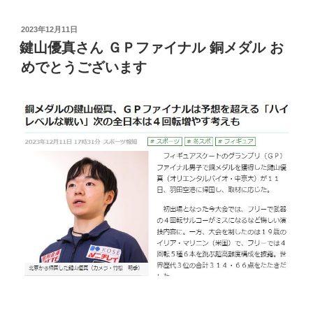
投
2023年12月11日
稿
鍵山優真さん ＧＰファイナル 銅メダル お
日:
めでとうございます