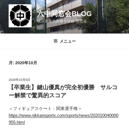
コ
ン
六中同窓会BLOG
テ
横浜市立六角橋中学校 同窓会
ン
ツ
へ
メニュー
ス
キ
ッ
月:
2020年10月
プ
投
2020年10月6日
稿
【卒業生】鍵山優真が完全初優勝 サルコ
日:
ー解禁で驚異的スコア
＜フィギュアスケート：関東選手権＞
https://www.nikkansports.com/sports/news/202010040000
955.html