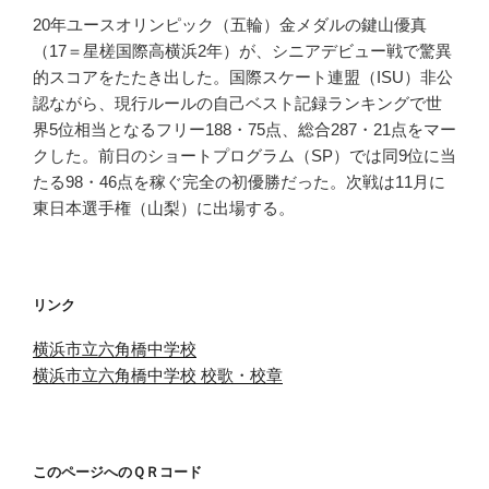
20年ユースオリンピック（五輪）金メダルの鍵山優真
（17＝星槎国際高横浜2年）が、シニアデビュー戦で驚異
的スコアをたたき出した。国際スケート連盟（ISU）非公
認ながら、現行ルールの自己ベスト記録ランキングで世
界5位相当となるフリー188・75点、総合287・21点をマー
クした。前日のショートプログラム（SP）では同9位に当
たる98・46点を稼ぐ完全の初優勝だった。次戦は11月に
東日本選手権（山梨）に出場する。
リンク
横浜市立六角橋中学校
横浜市立六角橋中学校 校歌・校章
このページへのＱＲコード