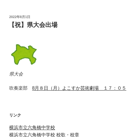
投
2022年8月1日
稿
【祝】県大会出場
日:
県大会
吹奏楽部
8月８日（月）よこすか芸術劇場 １７：０５
リンク
横浜市立六角橋中学校
横浜市立六角橋中学校 校歌・校章