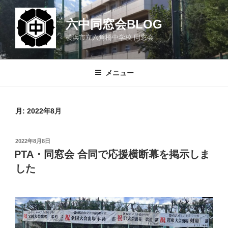
コ
ン
六中同窓会BLOG
テ
横浜市立六角橋中学校 同窓会
ン
ツ
へ
メニュー
ス
キ
ッ
月:
2022年8月
プ
投
2022年8月8日
稿
PTA・同窓会 合同で応援横断幕を掲示しま
日:
した