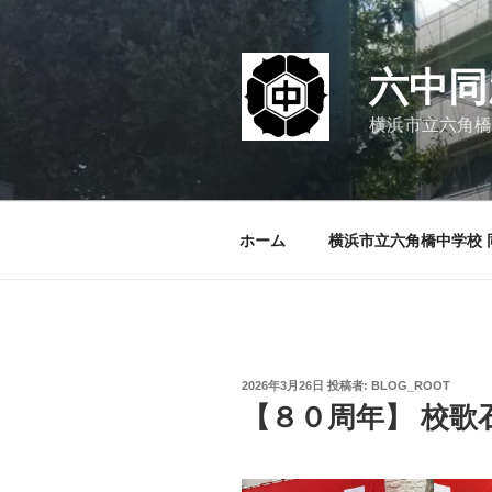
コ
ン
テ
六中同
ン
ツ
横浜市立六角橋
へ
ス
キ
ッ
ホーム
横浜市立六角橋中学校 
プ
投
2026年3月26日
投稿者:
BLOG_ROOT
稿
【８０周年】 校歌
日: