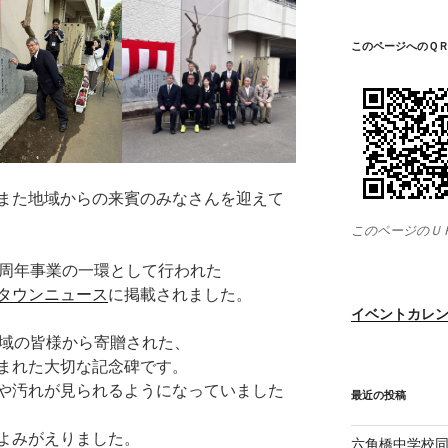
このページへのＱ
また地域からの来賓のみなさんを迎えて
このページのＵ
0周年事業の一環として行われた
タウンニュース
に掲載されました。
イベントカレ
地域の皆様から寄贈された、
まれた大切な記念碑です。
や汚れが見られるようになっていました
最近の投稿
よみがえりました。
六角橋中学校