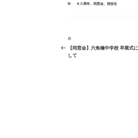
カ
８０周年
、
同窓会
、
現役生
テ
ゴ
リ
ー
投
前
前
稿
の
【同窓会】六角橋中学校 卒業式
投
して
ナ
稿
ビ
ゲ
ー
シ
ョ
ン