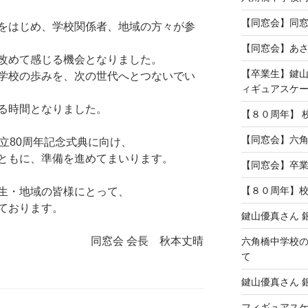
【同窓会】同
をはじめ、学校関係者、地域の方々が参
【同窓会】あ
改めて感じる機会となりました。
【卒業生】鍵
学校の歩みを、次の世代へとつないでい
ィギュアスケ
る時間となりました。
【８０周年】 
【同窓会】六角
立80周年記念式典に向け、
ともに、準備を進めてまいります。
【同窓会】卒
【８０周年】
生・地域の皆様にとって、
ております。
鍵山優真さん 
同窓会 会長 秋本丈晴
六角橋中学校の
て
鍵山優真さん 
フィギュアスケ