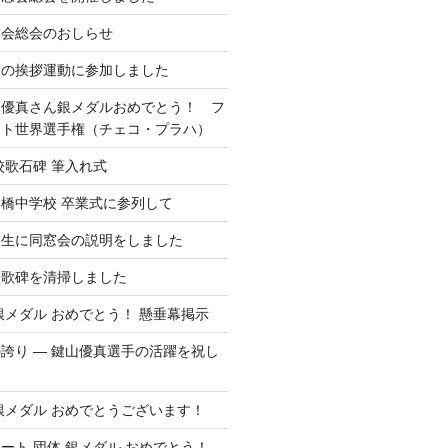
窓会総会のおしらせ
さの挨拶運動に参加しました
山優真さん銀メダルおめでとう！ フ
ート世界選手権（チェコ・プラハ）
校歌石碑 筆入れ式
橋中学校 卒業式に参列して
業生に同窓会の説明をしました
校歌碑を清掃しました
銀メダル おめでとう！ 懸垂幕掲示
誇り ― 鍵山優真選手の活躍を祝し
銀メダル おめでとうございます！
ート 団体 銀メダル おめでとう！