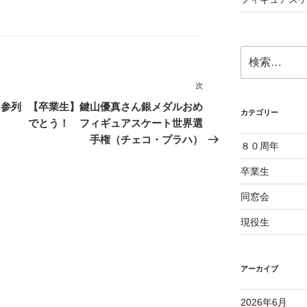
検
索:
次
次
の
に参列
【卒業生】鍵山優真さん銀メダルおめ
カテゴリー
投
でとう！ フィギュアスケート世界選
稿
手権（チェコ・プラハ）
８０周年
卒業生
同窓会
現役生
アーカイブ
2026年6月