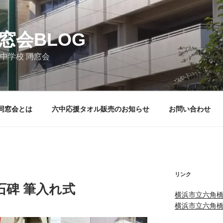
窓会BLOG
中学校 同窓会
同窓会とは
六中応援タオル販売のお知らせ
お問い合わせ
リンク
石碑 筆入れ式
横浜市立六角
横浜市立六角橋