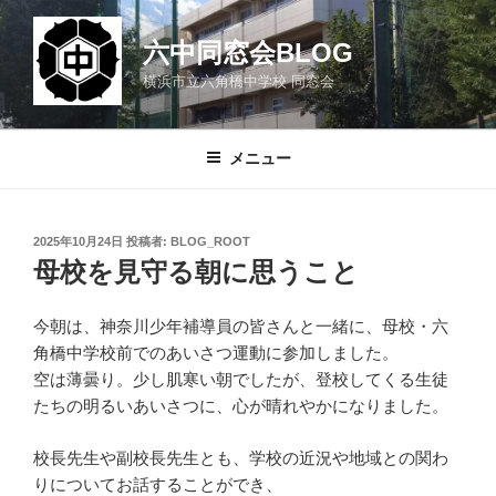
コ
ン
六中同窓会BLOG
テ
横浜市立六角橋中学校 同窓会
ン
ツ
へ
メニュー
ス
キ
ッ
投
2025年10月24日
投稿者:
BLOG_ROOT
プ
稿
母校を見守る朝に思うこと
日:
今朝は、神奈川少年補導員の皆さんと一緒に、母校・六
角橋中学校前でのあいさつ運動に参加しました。
空は薄曇り。少し肌寒い朝でしたが、登校してくる生徒
たちの明るいあいさつに、心が晴れやかになりました。
校長先生や副校長先生とも、学校の近況や地域との関わ
りについてお話することができ、