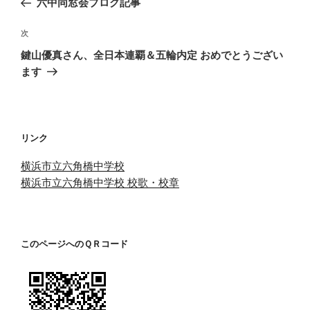
六中同窓会ブログ記事
ナ
投
ビ
稿
次
次
ゲ
の
鍵山優真さん、全日本連覇＆五輪内定 おめでとうござい
投
ー
ます
稿
シ
ョ
ン
リンク
横浜市立六角橋中学校
横浜市立六角橋中学校 校歌・校章
このページへのＱＲコード