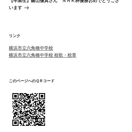
【卒業生】鍵山優真さん ＮＨＫ杯優勝おめでとうござ
投
ー
います
稿
シ
ョ
ン
リンク
横浜市立六角橋中学校
横浜市立六角橋中学校 校歌・校章
このページへのＱＲコード