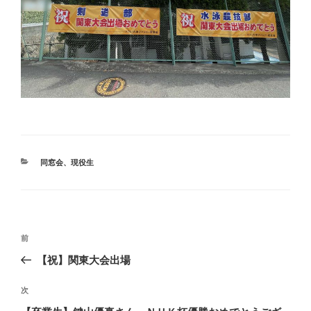
カ
同窓会
、
現役生
テ
ゴ
リ
ー
投
前
前
稿
の
【祝】関東大会出場
ナ
投
ビ
稿
次
次
ゲ
の