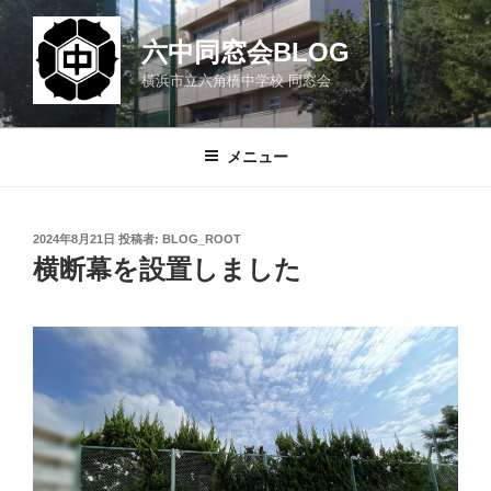
コ
ン
六中同窓会BLOG
テ
横浜市立六角橋中学校 同窓会
ン
ツ
へ
メニュー
ス
キ
ッ
投
2024年8月21日
投稿者:
BLOG_ROOT
プ
稿
横断幕を設置しました
日: