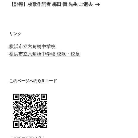
ゲ
の
【訃報】校歌作詞者 梅田 衛 先生 ご逝去
投
ー
稿
シ
ョ
リンク
ン
横浜市立六角橋中学校
横浜市立六角橋中学校 校歌・校章
このページへのＱＲコード
このページのＵＲＬ