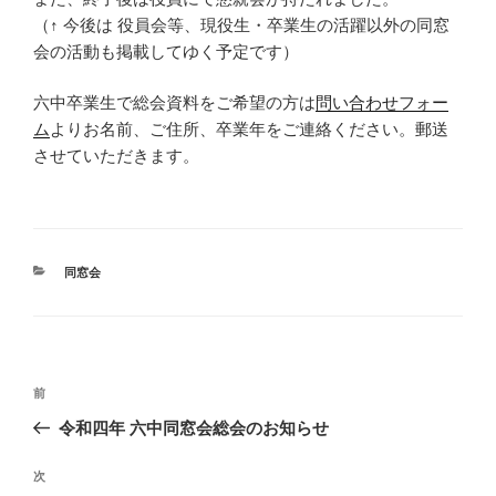
（↑ 今後は 役員会等、現役生・卒業生の活躍以外の同窓
会の活動も掲載してゆく予定です）
六中卒業生で総会資料をご希望の方は
問い合わせフォー
ム
よりお名前、ご住所、卒業年をご連絡ください。郵送
させていただきます。
カ
同窓会
テ
ゴ
リ
ー
投
前
前
稿
の
令和四年 六中同窓会総会のお知らせ
ナ
投
ビ
稿
次
次