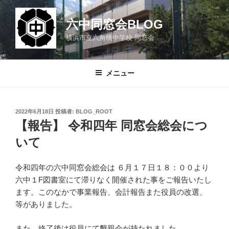
コ
ン
六中同窓会BLOG
テ
横浜市立六角橋中学校 同窓会
ン
ツ
へ
メニュー
ス
キ
ッ
投
2022年6月18日
投稿者:
BLOG_ROOT
プ
稿
【報告】 令和四年 同窓会総会につ
日:
いて
令和四年の六中同窓会総会は ６月１７日１８：００より
六中１F図書室にて滞りなく開催された事をご報告いたし
ます。このなかで事業報告、会計報告また役員の改選、
等がありました。
また、終了後は役員にて懇親会が持たれました。