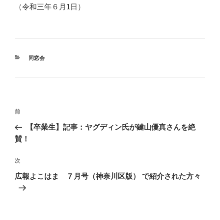
（令和三年６月1日）
カ
同窓会
テ
ゴ
リ
ー
投
前
前
稿
の
【卒業生】記事：ヤグディン氏が鍵山優真さんを絶
ナ
投
賛！
ビ
稿
ゲ
次
次
の
ー
広報よこはま ７月号（神奈川区版） で紹介された方々
投
シ
稿
ョ
ン