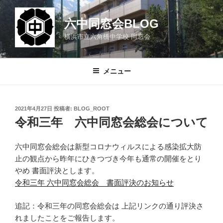
コ
ン
六中同窓会BLOG
テ
横浜市立六角橋中学校 同窓会
ン
ツ
へ
メニュー
ス
キ
ッ
投
2021年4月27日
投稿者:
BLOG_ROOT
プ
稿
令和三年 六中同窓会総会について
日:
六中同窓会総会は新型コロナウィルスによる感染拡大防
止の観点から昨年にひきつづき今年も通常の開催をとり
やめ 書面評決とします。
令和三年 六中同窓会総会 書面評決のお知らせ
追記：令和三年の同窓会総会は 上記リンクの通り評決さ
れましたことをご報告します。